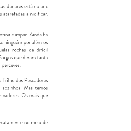
as dunares está no ar e
tarefadas a nidificar.
ntina e impar. Ainda há
se ninguém por além os
las rochas de difícil
Sargos que deram tanta
s perceves.
o Trilho dos Pescadores
s sozinhos. Mas temos
scadores. Os mais que
s exatamente no meio de