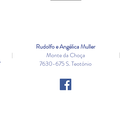
Rudolfo e Angélica Muller
|
|
Monte da Choça
a
7630-675 S. Teotónio