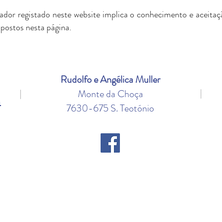
zador registado neste website implica o conhecimento e aceitaçã
xpostos nesta página.
Rudolfo e Angélica Muller
|
|
Monte da Choça
a
7630-675 S. Teotónio