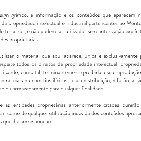
sign gráfico, a informação e os conteúdos que aparecem n
s de propriedade intelectual e industrial pertencentes ao Mont
e terceiros, e não podem ser utilizados sem autorização explíc
des proprietárias.
utilizar o material que aqui aparece, única e exclusivamente
speite todos os direitos de propriedade intelectual, propried
e ficando, como tal, terminantemente proibida a sua reprodução
comerciais ou com fins ilícitos; a sua distribuição, difusão, a
ão ou armazenamento para qualquer finalidade.
s entidades proprietárias anteriormente citadas punirã
em como de qualquer utilização indevida dos conteúdos aprese
is que lhe correspondam.