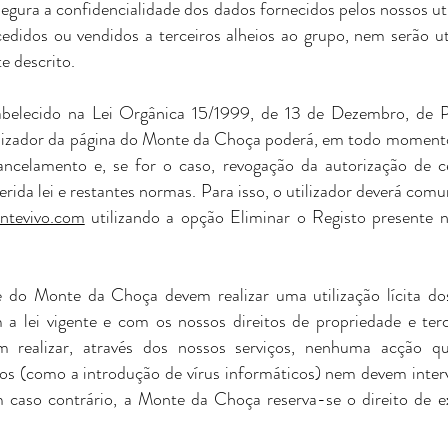
ura a confidencialidade dos dados fornecidos pelos nossos uti
didos ou vendidos a terceiros alheios ao grupo, nem serão ut
e descrito.
belecido na Lei Orgânica 15/1999, de 13 de Dezembro, de 
ilizador da página do Monte da Choça poderá, em todo momento,
 cancelamento e, se for o caso, revogação da autorização de 
erida lei e restantes normas. Para isso, o utilizador deverá comu
tevivo.com
utilizando a opção Eliminar o Registo presente 
te do Monte da Choça devem realizar uma utilização lícita do
 a lei vigente e com os nossos direitos de propriedade e ter
em realizar, através dos nossos serviços, nenhuma acção 
os (como a introdução de vírus informáticos) nem devem intervi
m caso contrário, a Monte da Choça reserva-se o direito de e