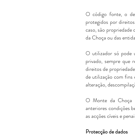
O código fonte, o de
protegidos por direito
caso, são propriedade d
da Choça ou das entida
O utilizador só pode 
privado, sempre que re
direitos de propriedad
de utilização com fins 
alteração, descompilaç
O Monte da Choça e a
anteriores condições b
as acções cíveis e pena
Protecção de dados