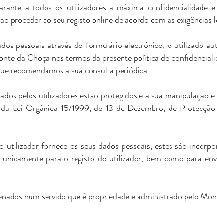
ante a todos os utilizadores a máxima confidencialidade e
o proceder ao seu registo online de acordo com as exigências l
dos pessoais através do formulário electrónico, o utilizado au
onte da Choça nos termos da presente política de confidencialid
 que recomendamos a sua consulta periódica.
ados pelos utilizadores estão protegidos e a sua manipulação é 
a da Lei Orgânica 15/1999, de 13 de Dezembro, de Protecçã
tilizador fornece os seus dados pessoais, estes são incorpo
s unicamente para o registo do utilizador, bem como para env
enados num servido que é propriedade e administrado pelo Mon